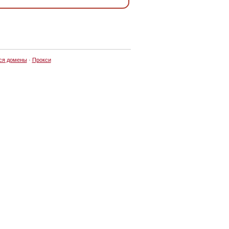
ся домены
·
Прокси