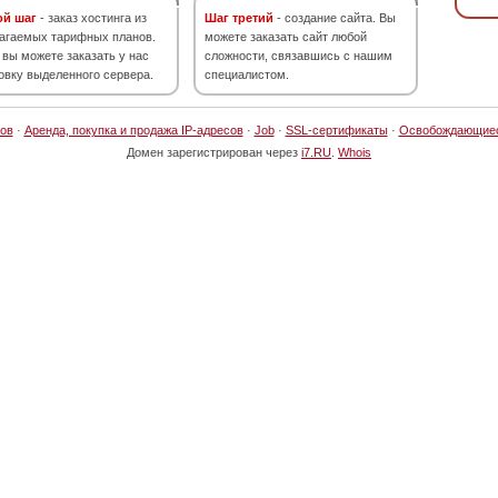
ой шаг
- заказ хостинга из
Шаг третий
- создание сайта. Вы
агаемых тарифных планов.
можете заказать сайт любой
 вы можете заказать у нас
сложности, связавшись с нашим
овку выделенного сервера.
специалистом.
ов
·
Аренда, покупка и продажа IP-адресов
·
Job
·
SSL-сертификаты
·
Освобождающие
Домен зарегистрирован через
i7.RU
.
Whois