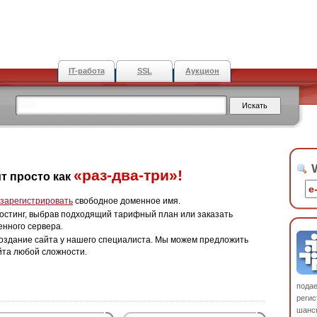
IT-работа
SSL
Аукцион
W
«раз-два-три»!
т просто как
зарегистрировать
свободное доменное имя.
остинг, выбрав подходящий тарифный план или заказать
енного сервера.
оздание сайта у нашего специалиста. Мы можем предложить
йта любой сложности.
пода
регис
шанс