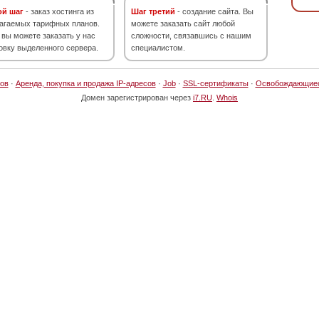
ой шаг
- заказ хостинга из
Шаг третий
- создание сайта. Вы
агаемых тарифных планов.
можете заказать сайт любой
 вы можете заказать у нас
сложности, связавшись с нашим
овку выделенного сервера.
специалистом.
ов
·
Аренда, покупка и продажа IP-адресов
·
Job
·
SSL-сертификаты
·
Освобождающие
Домен зарегистрирован через
i7.RU
.
Whois