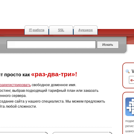
IT-работа
SSL
Аукцион
W
«раз-два-три»!
т просто как
зарегистрировать
свободное доменное имя.
остинг, выбрав подходящий тарифный план или заказать
енного сервера.
оздание сайта у нашего специалиста. Мы можем предложить
йта любой сложности.
пода
регис
шанс