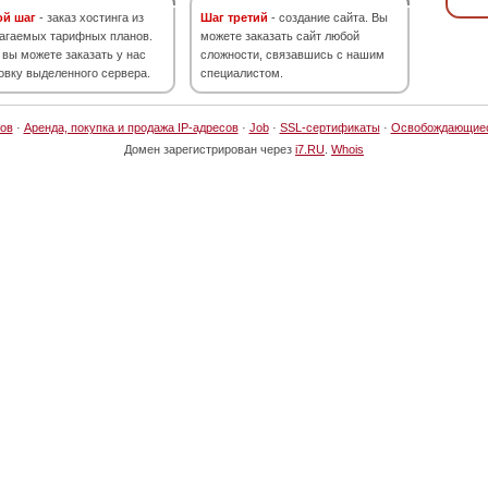
ой шаг
- заказ хостинга из
Шаг третий
- создание сайта. Вы
агаемых тарифных планов.
можете заказать сайт любой
 вы можете заказать у нас
сложности, связавшись с нашим
овку выделенного сервера.
специалистом.
ов
·
Аренда, покупка и продажа IP-адресов
·
Job
·
SSL-сертификаты
·
Освобождающие
Домен зарегистрирован через
i7.RU
.
Whois