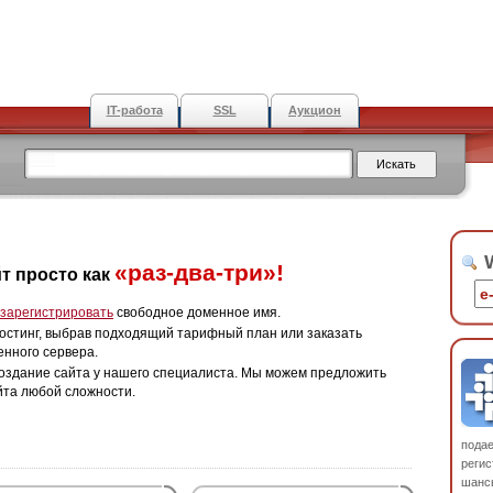
IT-работа
SSL
Аукцион
W
«раз-два-три»!
т просто как
зарегистрировать
свободное доменное имя.
остинг, выбрав подходящий тарифный план или заказать
енного сервера.
оздание сайта у нашего специалиста. Мы можем предложить
йта любой сложности.
пода
регис
шанс