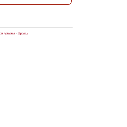
ся домены
·
Прокси