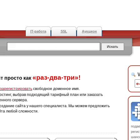
IT-работа
SSL
Аукцион
W
«раз-два-три»!
т просто как
зарегистрировать
свободное доменное имя.
остинг, выбрав подходящий тарифный план или заказать
енного сервера.
оздание сайта у нашего специалиста. Мы можем предложить
йта любой сложности.
пода
регис
шанс