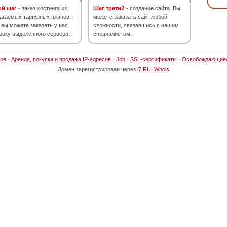
ой шаг
- заказ хостинга из
Шаг третий
- создание сайта. Вы
агаемых тарифных планов.
можете заказать сайт любой
 вы можете заказать у нас
сложности, связавшись с нашим
овку выделенного сервера.
специалистом.
ов
·
Аренда, покупка и продажа IP-адресов
·
Job
·
SSL-сертификаты
·
Освобождающие
Домен зарегистрирован через
i7.RU
.
Whois