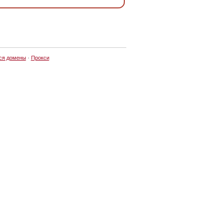
ся домены
·
Прокси