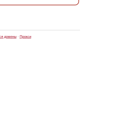
ся домены
·
Прокси