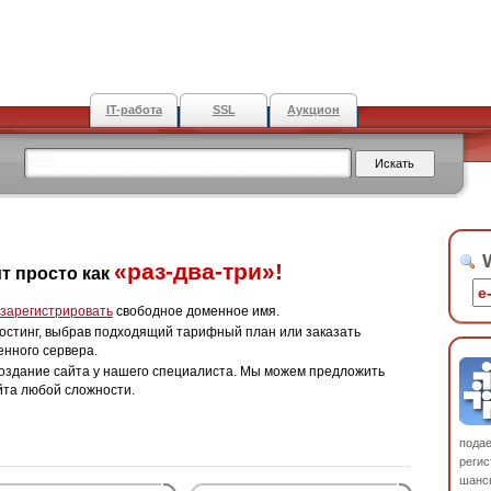
IT-работа
SSL
Аукцион
W
«раз-два-три»!
т просто как
зарегистрировать
свободное доменное имя.
остинг, выбрав подходящий тарифный план или заказать
енного сервера.
оздание сайта у нашего специалиста. Мы можем предложить
йта любой сложности.
пода
регис
шанс