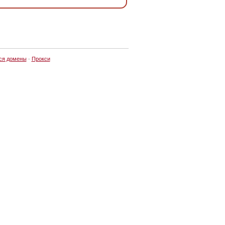
ся домены
·
Прокси