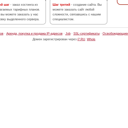
ой шаг
- заказ хостинга из
Шаг третий
- создание сайта. Вы
агаемых тарифных планов.
можете заказать сайт любой
 вы можете заказать у нас
сложности, связавшись с нашим
овку выделенного сервера.
специалистом.
ов
·
Аренда, покупка и продажа IP-адресов
·
Job
·
SSL-сертификаты
·
Освобождающие
Домен зарегистрирован через
i7.RU
.
Whois