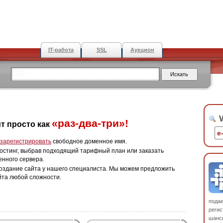
IT-работа
SSL
Аукцион
W
«раз-два-три»!
т просто как
зарегистрировать
свободное доменное имя.
остинг, выбрав подходящий тарифный план или заказать
енного сервера.
оздание сайта у нашего специалиста. Мы можем предложить
йта любой сложности.
пода
регис
шанс