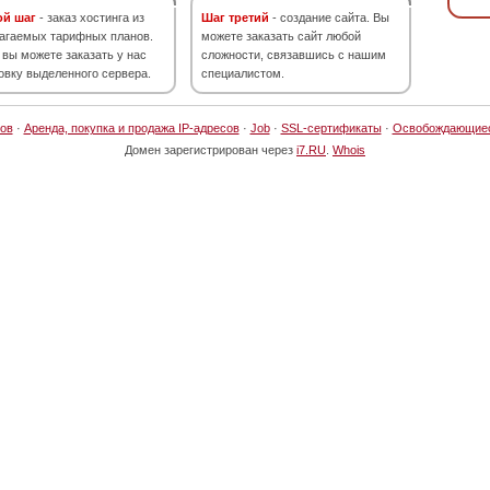
ой шаг
- заказ хостинга из
Шаг третий
- создание сайта. Вы
агаемых тарифных планов.
можете заказать сайт любой
 вы можете заказать у нас
сложности, связавшись с нашим
овку выделенного сервера.
специалистом.
ов
·
Аренда, покупка и продажа IP-адресов
·
Job
·
SSL-сертификаты
·
Освобождающие
Домен зарегистрирован через
i7.RU
.
Whois