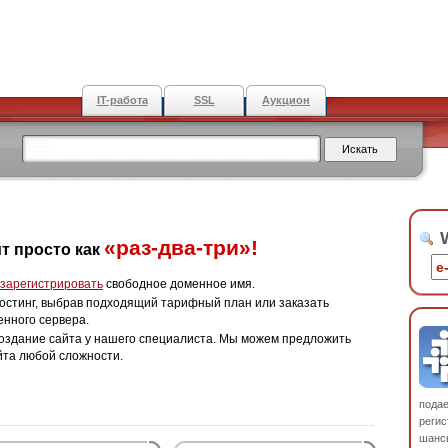
IT-работа
SSL
Аукцион
W
«раз-два-три»!
т просто как
зарегистрировать
свободное доменное имя.
остинг, выбрав подходящий тарифный план или заказать
енного сервера.
оздание сайта у нашего специалиста. Мы можем предложить
йта любой сложности.
пода
регис
шанс