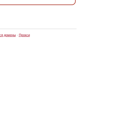
ся домены
·
Прокси