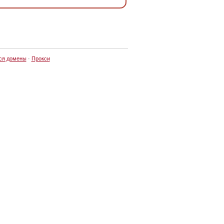
ся домены
·
Прокси