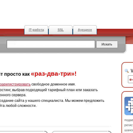
IT-работа
SSL
Аукцион
W
«раз-два-три»!
т просто как
зарегистрировать
свободное доменное имя.
остинг, выбрав подходящий тарифный план или заказать
енного сервера.
оздание сайта у нашего специалиста. Мы можем предложить
йта любой сложности.
пода
регис
шанс