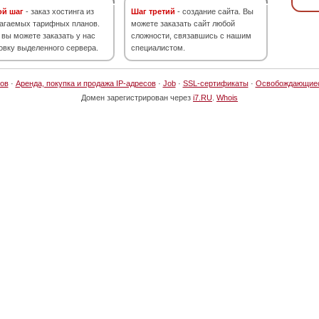
ой шаг
- заказ хостинга из
Шаг третий
- создание сайта. Вы
агаемых тарифных планов.
можете заказать сайт любой
 вы можете заказать у нас
сложности, связавшись с нашим
овку выделенного сервера.
специалистом.
ов
·
Аренда, покупка и продажа IP-адресов
·
Job
·
SSL-сертификаты
·
Освобождающие
Домен зарегистрирован через
i7.RU
.
Whois