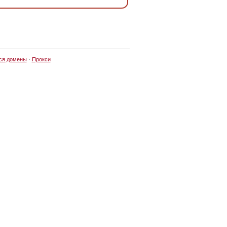
ся домены
·
Прокси