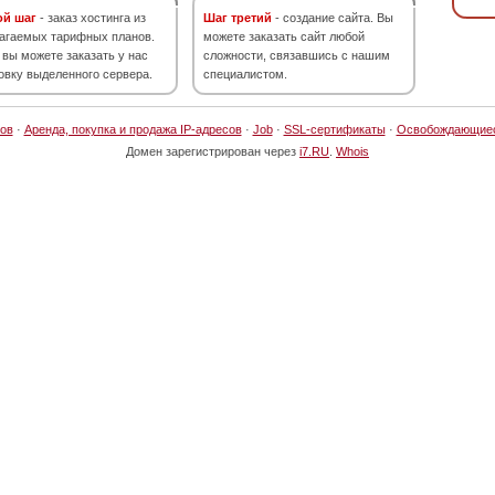
ой шаг
- заказ хостинга из
Шаг третий
- создание сайта. Вы
агаемых тарифных планов.
можете заказать сайт любой
 вы можете заказать у нас
сложности, связавшись с нашим
овку выделенного сервера.
специалистом.
ов
·
Аренда, покупка и продажа IP-адресов
·
Job
·
SSL-сертификаты
·
Освобождающие
Домен зарегистрирован через
i7.RU
.
Whois