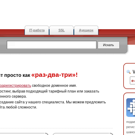
IT-работа
SSL
Аукцион
W
«раз-два-три»!
т просто как
зарегистрировать
свободное доменное имя.
остинг, выбрав подходящий тарифный план или заказать
енного сервера.
оздание сайта у нашего специалиста. Мы можем предложить
йта любой сложности.
пода
регис
шанс