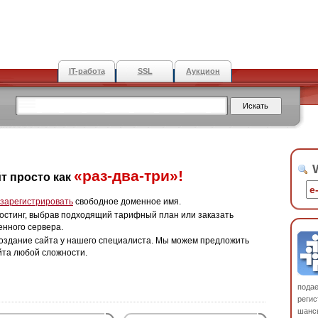
IT-работа
SSL
Аукцион
W
«раз-два-три»!
т просто как
зарегистрировать
свободное доменное имя.
остинг, выбрав подходящий тарифный план или заказать
енного сервера.
оздание сайта у нашего специалиста. Мы можем предложить
йта любой сложности.
пода
регис
шанс