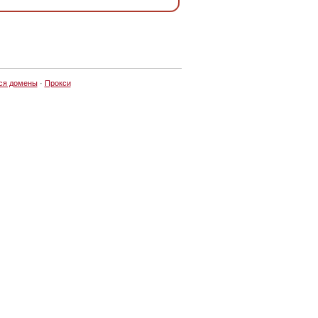
ся домены
·
Прокси