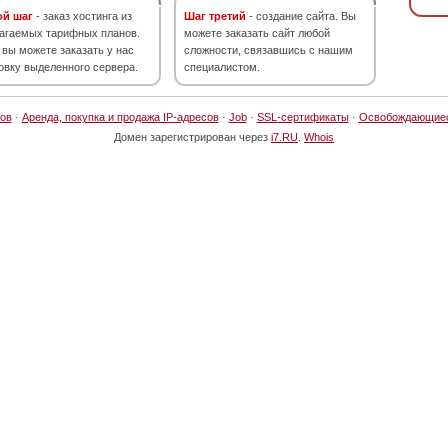
ой шаг
- заказ хостинга из
Шаг третий
- создание сайта. Вы
агаемых тарифных планов.
можете заказать сайт любой
 вы можете заказать у нас
сложности, связавшись с нашим
овку выделенного сервера.
специалистом.
ов
·
Аренда, покупка и продажа IP-адресов
·
Job
·
SSL-сертификаты
·
Освобождающие
Домен зарегистрирован через
i7.RU
.
Whois