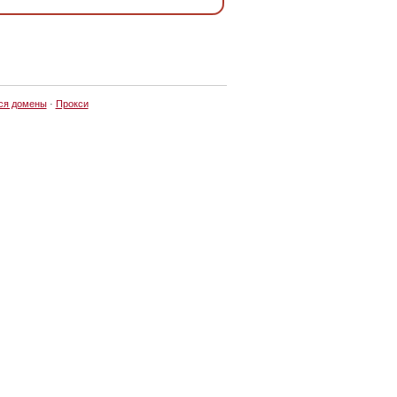
ся домены
·
Прокси