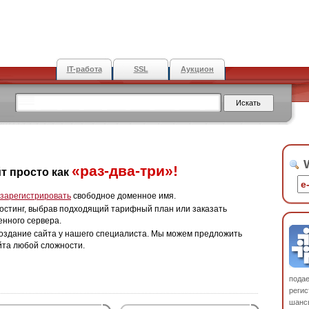
IT-работа
SSL
Аукцион
W
«раз-два-три»!
т просто как
зарегистрировать
свободное доменное имя.
остинг, выбрав подходящий тарифный план или заказать
енного сервера.
оздание сайта у нашего специалиста. Мы можем предложить
йта любой сложности.
пода
регис
шанс