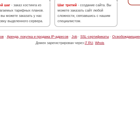
ой шаг
- заказ хостинга из
Шаг третий
- создание сайта. Вы
агаемых тарифных планов.
можете заказать сайт любой
 вы можете заказать у нас
сложности, связавшись с нашим
овку выделенного сервера.
специалистом.
ов
·
Аренда, покупка и продажа IP-адресов
·
Job
·
SSL-сертификаты
·
Освобождающие
Домен зарегистрирован через
i7.RU
.
Whois