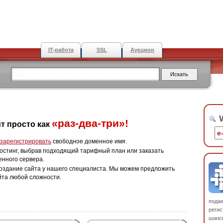
IT-работа
SSL
Аукцион
W
«раз-два-три»!
т просто как
зарегистрировать
свободное доменное имя.
остинг, выбрав подходящий тарифный план или заказать
енного сервера.
оздание сайта у нашего специалиста. Мы можем предложить
йта любой сложности.
пода
регис
шанс