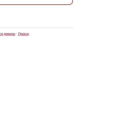
ся домены
·
Прокси