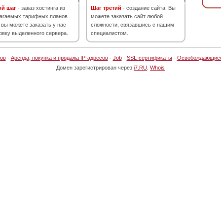
ой шаг
- заказ хостинга из
Шаг третий
- создание сайта. Вы
агаемых тарифных планов.
можете заказать сайт любой
 вы можете заказать у нас
сложности, связавшись с нашим
овку выделенного сервера.
специалистом.
ов
·
Аренда, покупка и продажа IP-адресов
·
Job
·
SSL-сертификаты
·
Освобождающие
Домен зарегистрирован через
i7.RU
.
Whois