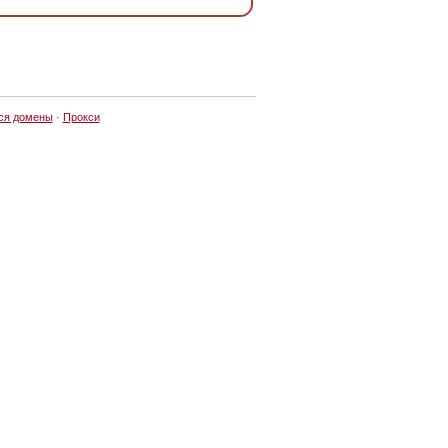
ся домены
·
Прокси