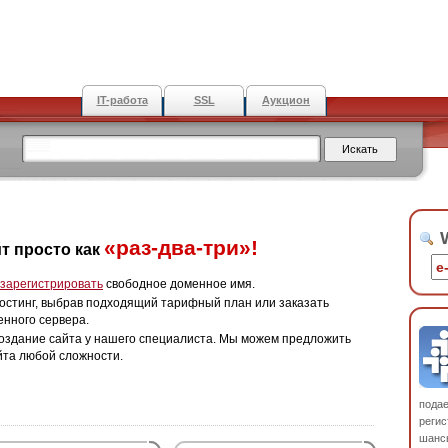
IT-работа
SSL
Аукцион
W
«раз-два-три»!
т просто как
зарегистрировать
свободное доменное имя.
остинг, выбрав подходящий тарифный план или заказать
енного сервера.
оздание сайта у нашего специалиста. Мы можем предложить
йта любой сложности.
пода
регис
шанс