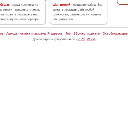
ой шаг
- заказ хостинга из
Шаг третий
- создание сайта. Вы
агаемых тарифных планов.
можете заказать сайт любой
 вы можете заказать у нас
сложности, связавшись с нашим
овку выделенного сервера.
специалистом.
ов
·
Аренда, покупка и продажа IP-адресов
·
Job
·
SSL-сертификаты
·
Освобождающие
Домен зарегистрирован через
i7.RU
.
Whois