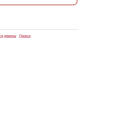
ся домены
·
Прокси