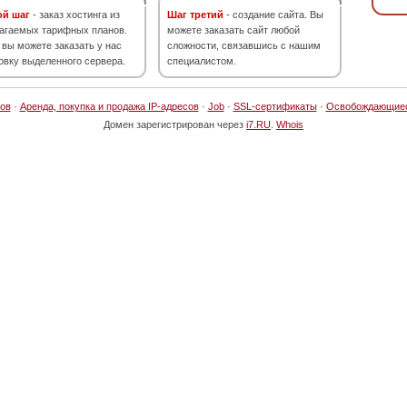
ой шаг
- заказ хостинга из
Шаг третий
- создание сайта. Вы
агаемых тарифных планов.
можете заказать сайт любой
 вы можете заказать у нас
сложности, связавшись с нашим
овку выделенного сервера.
специалистом.
ов
·
Аренда, покупка и продажа IP-адресов
·
Job
·
SSL-сертификаты
·
Освобождающие
Домен зарегистрирован через
i7.RU
.
Whois