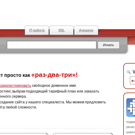
IT-работа
SSL
Аукцион
W
«раз-два-три»!
т просто как
зарегистрировать
свободное доменное имя.
остинг, выбрав подходящий тарифный план или заказать
енного сервера.
оздание сайта у нашего специалиста. Мы можем предложить
йта любой сложности.
пода
регис
шанс