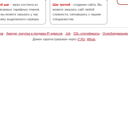
ой шаг
- заказ хостинга из
Шаг третий
- создание сайта. Вы
агаемых тарифных планов.
можете заказать сайт любой
 вы можете заказать у нас
сложности, связавшись с нашим
овку выделенного сервера.
специалистом.
ов
·
Аренда, покупка и продажа IP-адресов
·
Job
·
SSL-сертификаты
·
Освобождающие
Домен зарегистрирован через
i7.RU
.
Whois