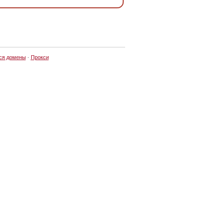
ся домены
·
Прокси