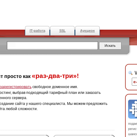
IT-работа
SSL
Аукцион
W
«раз-два-три»!
т просто как
зарегистрировать
свободное доменное имя.
остинг, выбрав подходящий тарифный план или заказать
енного сервера.
оздание сайта у нашего специалиста. Мы можем предложить
йта любой сложности.
пода
регис
шанс