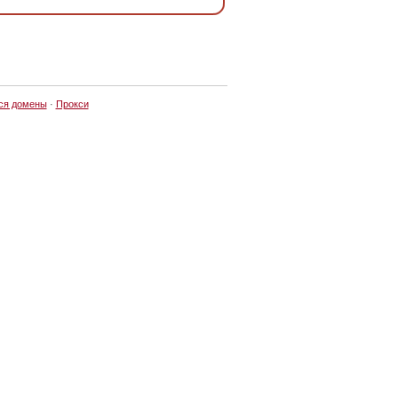
ся домены
·
Прокси