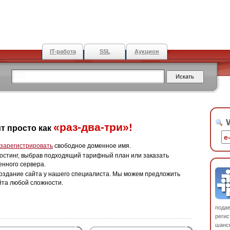
IT-работа
SSL
Аукцион
W
«раз-два-три»!
т просто как
зарегистрировать
свободное доменное имя.
остинг, выбрав подходящий тарифный план или заказать
енного сервера.
оздание сайта у нашего специалиста. Мы можем предложить
йта любой сложности.
пода
регис
шанс