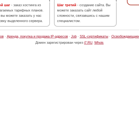
ой шаг
- заказ хостинга из
Шаг третий
- создание сайта. Вы
агаемых тарифных планов.
можете заказать сайт любой
 вы можете заказать у нас
сложности, связавшись с нашим
овку выделенного сервера.
специалистом.
ов
·
Аренда, покупка и продажа IP-адресов
·
Job
·
SSL-сертификаты
·
Освобождающие
Домен зарегистрирован через
i7.RU
.
Whois