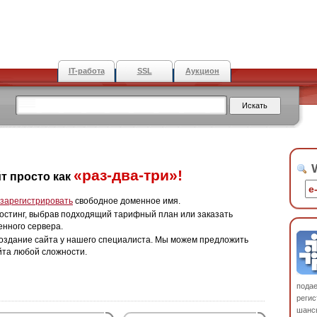
IT-работа
SSL
Аукцион
W
«раз-два-три»!
т просто как
зарегистрировать
свободное доменное имя.
остинг, выбрав подходящий тарифный план или заказать
енного сервера.
оздание сайта у нашего специалиста. Мы можем предложить
йта любой сложности.
пода
регис
шанс