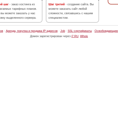
ой шаг
- заказ хостинга из
Шаг третий
- создание сайта. Вы
агаемых тарифных планов.
можете заказать сайт любой
 вы можете заказать у нас
сложности, связавшись с нашим
овку выделенного сервера.
специалистом.
ов
·
Аренда, покупка и продажа IP-адресов
·
Job
·
SSL-сертификаты
·
Освобождающие
Домен зарегистрирован через
i7.RU
.
Whois