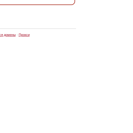
ся домены
·
Прокси