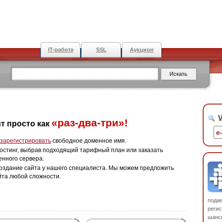
IT-работа
SSL
Аукцион
W
«раз-два-три»!
т просто как
зарегистрировать
свободное доменное имя.
остинг, выбрав подходящий тарифный план или заказать
енного сервера.
оздание сайта у нашего специалиста. Мы можем предложить
йта любой сложности.
пода
регис
шанс