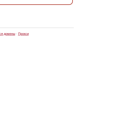
ся домены
·
Прокси