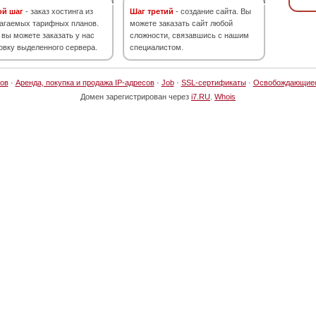
ой шаг
- заказ хостинга из
Шаг третий
- создание сайта. Вы
агаемых тарифных планов.
можете заказать сайт любой
 вы можете заказать у нас
сложности, связавшись с нашим
овку выделенного сервера.
специалистом.
ов
·
Аренда, покупка и продажа IP-адресов
·
Job
·
SSL-сертификаты
·
Освобождающие
Домен зарегистрирован через
i7.RU
.
Whois