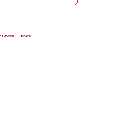
ся домены
·
Прокси