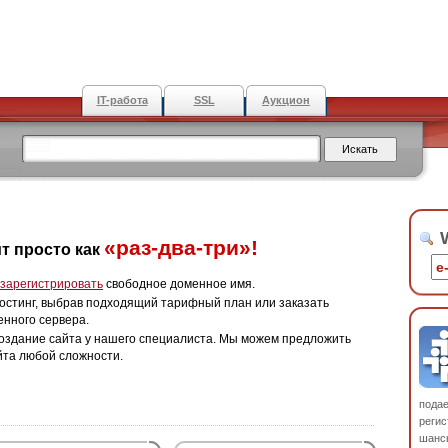
IT-работа
SSL
Аукцион
W
«раз-два-три»!
т просто как
зарегистрировать
свободное доменное имя.
остинг, выбрав подходящий тарифный план или заказать
енного сервера.
оздание сайта у нашего специалиста. Мы можем предложить
йта любой сложности.
пода
регис
шанс