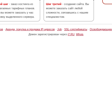
ой шаг
- заказ хостинга из
Шаг третий
- создание сайта. Вы
агаемых тарифных планов.
можете заказать сайт любой
 вы можете заказать у нас
сложности, связавшись с нашим
овку выделенного сервера.
специалистом.
ов
·
Аренда, покупка и продажа IP-адресов
·
Job
·
SSL-сертификаты
·
Освобождающие
Домен зарегистрирован через
i7.RU
.
Whois