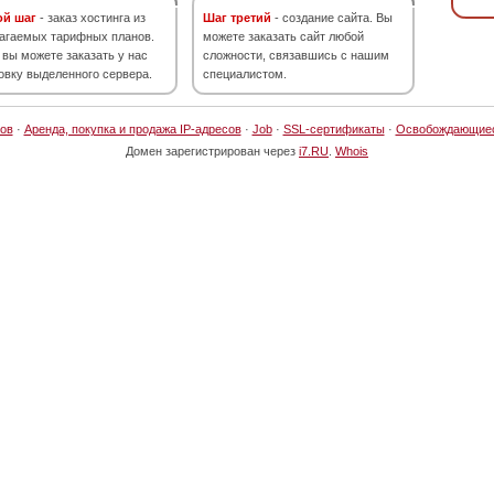
ой шаг
- заказ хостинга из
Шаг третий
- создание сайта. Вы
агаемых тарифных планов.
можете заказать сайт любой
 вы можете заказать у нас
сложности, связавшись с нашим
овку выделенного сервера.
специалистом.
ов
·
Аренда, покупка и продажа IP-адресов
·
Job
·
SSL-сертификаты
·
Освобождающие
Домен зарегистрирован через
i7.RU
.
Whois