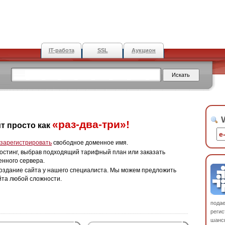
IT-работа
SSL
Аукцион
W
«раз-два-три»!
т просто как
зарегистрировать
свободное доменное имя.
остинг, выбрав подходящий тарифный план или заказать
енного сервера.
оздание сайта у нашего специалиста. Мы можем предложить
йта любой сложности.
пода
регис
шанс