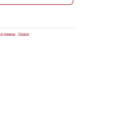
ся домены
·
Прокси