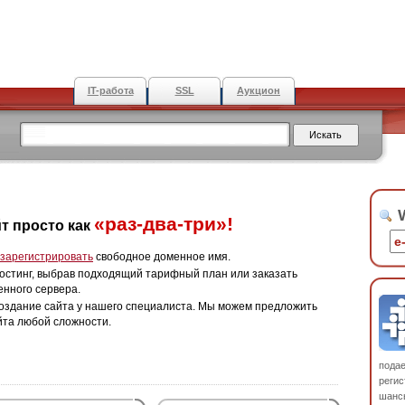
IT-работа
SSL
Аукцион
W
«раз-два-три»!
т просто как
зарегистрировать
свободное доменное имя.
остинг, выбрав подходящий тарифный план или заказать
енного сервера.
оздание сайта у нашего специалиста. Мы можем предложить
йта любой сложности.
пода
регис
шанс