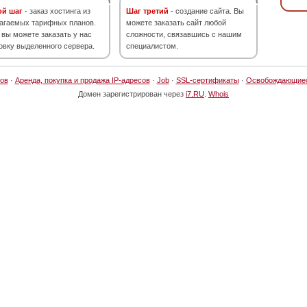
ой шаг
- заказ хостинга из
Шаг третий
- создание сайта. Вы
агаемых тарифных планов.
можете заказать сайт любой
 вы можете заказать у нас
сложности, связавшись с нашим
овку выделенного сервера.
специалистом.
ов
·
Аренда, покупка и продажа IP-адресов
·
Job
·
SSL-сертификаты
·
Освобождающие
Домен зарегистрирован через
i7.RU
.
Whois