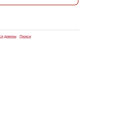
ся домены
·
Прокси