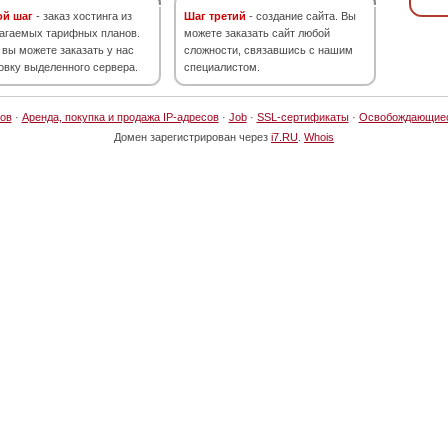
ой шаг
- заказ хостинга из
Шаг третий
- создание сайта. Вы
агаемых тарифных планов.
можете заказать сайт любой
 вы можете заказать у нас
сложности, связавшись с нашим
овку выделенного сервера.
специалистом.
ов
·
Аренда, покупка и продажа IP-адресов
·
Job
·
SSL-сертификаты
·
Освобождающие
Домен зарегистрирован через
i7.RU
.
Whois