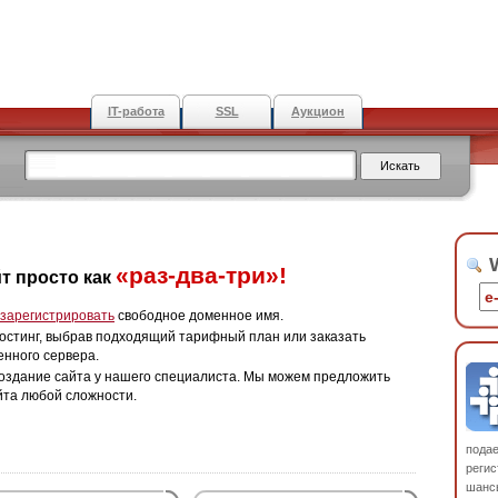
IT-работа
SSL
Аукцион
W
«раз-два-три»!
т просто как
зарегистрировать
свободное доменное имя.
остинг, выбрав подходящий тарифный план или заказать
енного сервера.
оздание сайта у нашего специалиста. Мы можем предложить
йта любой сложности.
пода
регис
шанс