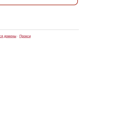
ся домены
·
Прокси